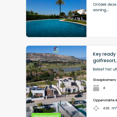
Ontdek deze
woning,…
Key ready v
golfresort,
Beleef het u
Slaapkamers
4
Oppervlakte 
m
435
gereserveerd!