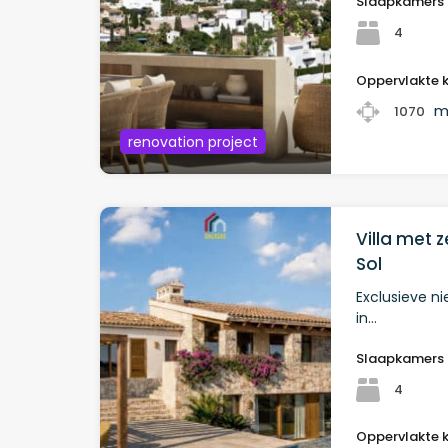
Slaapkamers
4
Oppervlakte 
m
1070
renovation project
Villa met 
Sol
Exclusieve n
in…
Slaapkamers
4
Oppervlakte 