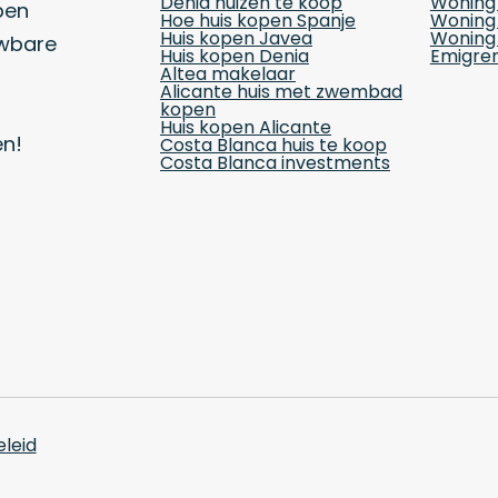
Denia huizen te koop
Woning 
pen
Hoe huis kopen Spanje
Woning 
Huis kopen Javea
Woning 
uwbare
Huis kopen Denia
Emigrer
Altea makelaar
Alicante huis met zwembad
kopen
Huis kopen Alicante
en!
Costa Blanca huis te koop
Costa Blanca investments
leid