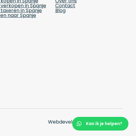
kopen in Spanje
Over ons
verkopen in Spanje
Contact
taxeren in Spanje
Blog
en naar Spanje
Webdevelopment:
Selva Digital
Kan ik je helpen?