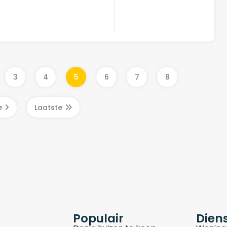
²
3
4
5
6
7
8
e
Laatste
Populair
Dien