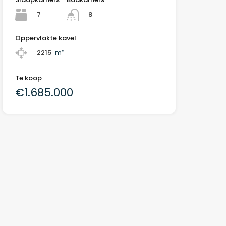
7
8
Oppervlakte kavel
2215
m²
Te koop
€1.685.000