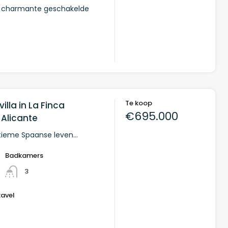
 charmante geschakelde
Te koop
illa in La Finca
€695.000
 Alicante
ltieme Spaanse leven…
Badkamers
3
kavel
²