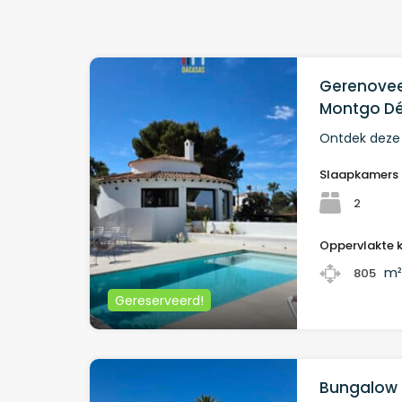
Gerenoveer
Montgo Dé
Ontdek deze p
Slaapkamers
2
Oppervlakte 
m
805
Gereserveerd!
Bungalow 