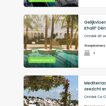
Gelijkvloer
Khalif’ Dén
Ontdek dit w
Slaapkamers
2
Gereserveerd!
Mediterraa
zeezicht 
Ontdek Ca O