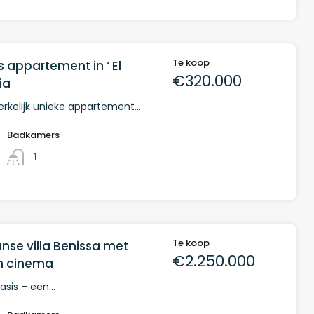
Te koop
s appartement in ‘ El
€320.000
ia
erkelijk unieke appartement…
Badkamers
1
Te koop
nse villa Benissa met
€2.250.000
en cinema
asis – een…