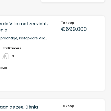
Te koop
de Villa met zeezicht,
€699.000
nia
rachtige, instapklare villa…
Badkamers
3
kavel
²
Te koop
aan de zee, Dénia