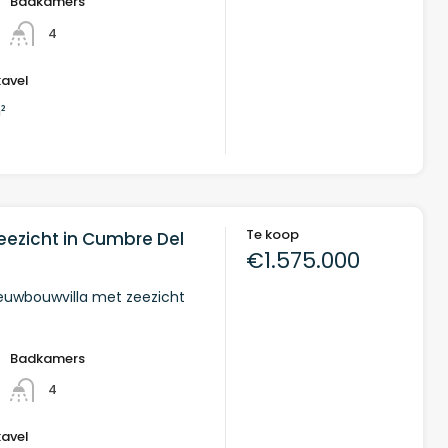
Badkamers
4
kavel
²
Te koop
zeezicht in Cumbre Del
€1.575.000
ieuwbouwvilla met zeezicht
Badkamers
4
kavel