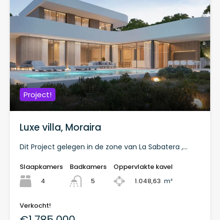
Project!
Luxe villa, Moraira
Dit Project gelegen in de zone van La Sabatera ,…
Slaapkamers
Badkamers
Oppervlakte kavel
4
1.048,63
m²
5
Verkocht!
€1.785.000