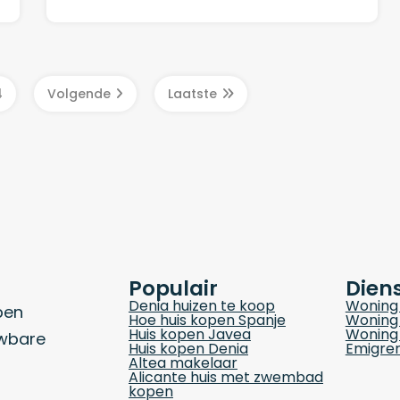
4
Volgende
Laatste
Populair
Dien
Denia huizen te koop
Woning 
pen
Hoe huis kopen Spanje
Woning 
Huis kopen Javea
Woning 
uwbare
Huis kopen Denia
Emigrer
Altea makelaar
Alicante huis met zwembad
kopen