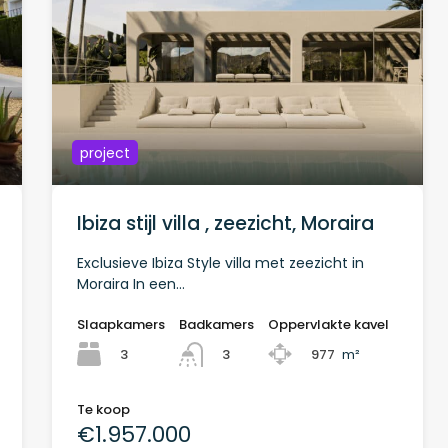
project
Ibiza stijl villa , zeezicht, Moraira
Exclusieve Ibiza Style villa met zeezicht in
Moraira In een…
Slaapkamers
Badkamers
Oppervlakte kavel
3
977
m²
3
Te koop
€1.957.000