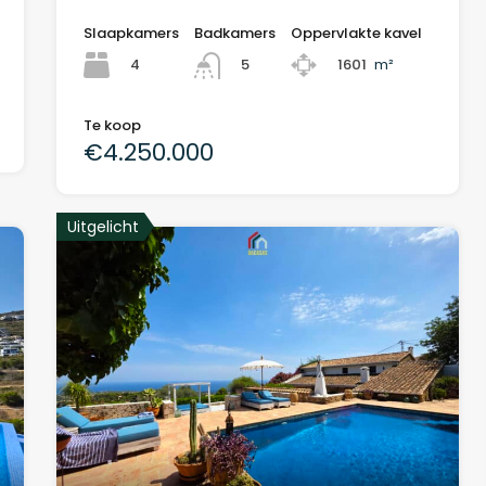
Slaapkamers
Badkamers
Oppervlakte kavel
4
1601
m²
5
Te koop
€4.250.000
Uitgelicht