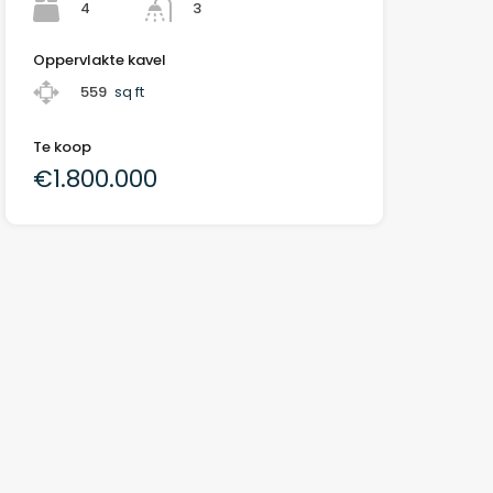
4
3
Oppervlakte kavel
559
sq ft
Te koop
€1.800.000