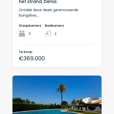
het strand, Dénia
Ontdek deze deels gerenoveerde
bungalow,…
Slaapkamers
Badkamers
3
2
Te koop
€369.000