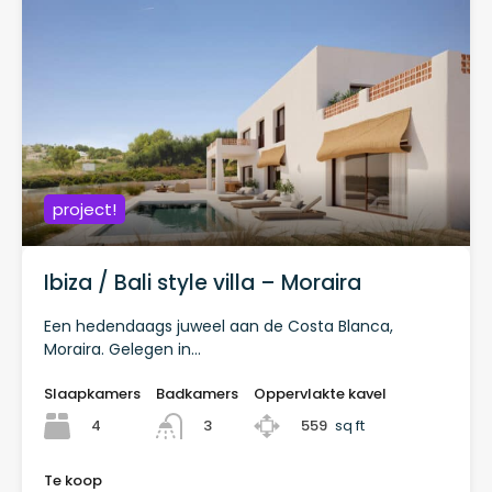
project!
Ibiza / Bali style villa – Moraira
Een hedendaags juweel aan de Costa Blanca,
Moraira. Gelegen in…
Slaapkamers
Badkamers
Oppervlakte kavel
4
559
sq ft
3
Te koop