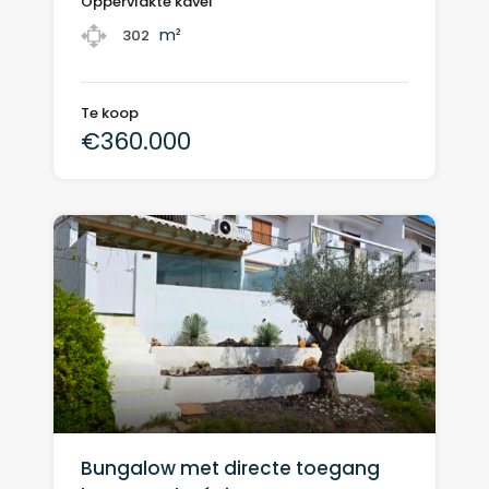
Oppervlakte kavel
m²
302
Te koop
€360.000
Bungalow met directe toegang