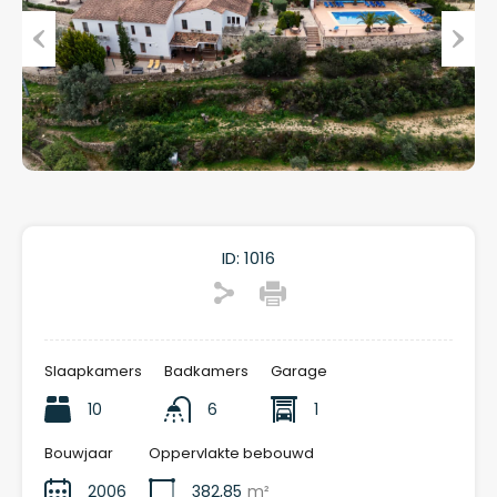
Previous
Next
ID:
1016
Slaapkamers
Badkamers
Garage
10
6
1
Bouwjaar
Oppervlakte bebouwd
2006
382,85
m²