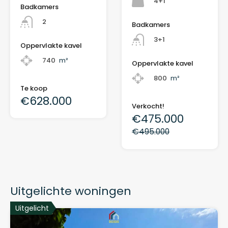
4+1
Badkamers
2
Badkamers
3+1
Oppervlakte kavel
740
m²
Oppervlakte kavel
800
m²
Te koop
€628.000
Verkocht!
€475.000
€495.000
Uitgelichte woningen
Uitgelicht