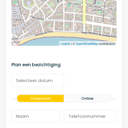
Leaflet
| ©
OpenStreetMap
contributors
Plan een bezichtiging
In persoon
Online