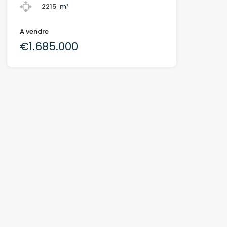
2215
m²
A vendre
€1.685.000