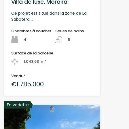
Villa de luxe, Moraira
Ce projet est situé dans la zone de La
Sabatera,...
Chambres à coucher
Salles de bains
4
5
Surface de la parcelle
1.048,63
m²
Vendu !
€1.785.000
En vedette