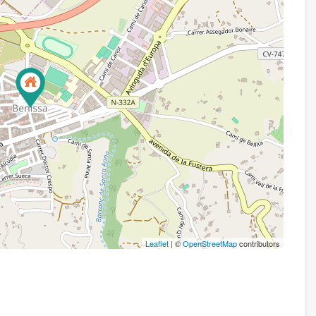
Leaflet
| ©
OpenStreetMap
contributors