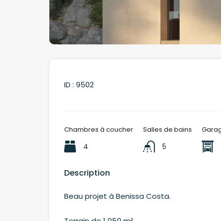
ID :
9502
Chambres à coucher
Salles de bains
Gara
4
5
Description
Beau projet à Benissa Costa.
Terrain de 1 050 m²