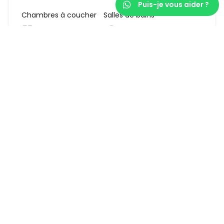
Puis-je vous aider ?
Chambres à coucher
Salles de bains
4
5
Surface
423
m²
€4.250.000