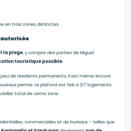
e en trois zones distinctes.
e autorisée
t la plage
, y compris des parties de Miguel
cation touristique possible
.
eu de résidents permanents, il est même encore
ouveaux permis. Le plafond est fixé à 217 logements
obilier total de cette zone.
ésidentielles, commerciales et de bureaux – telles que
, Fontanella et Sandunga
deviennent
pas de