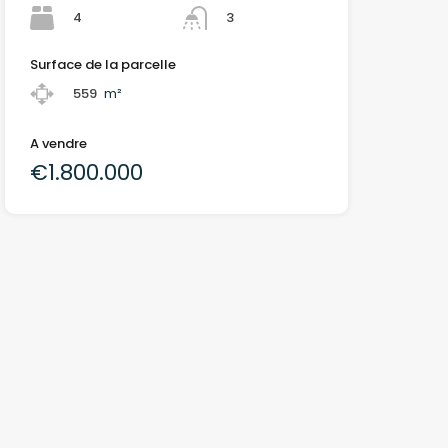
4
3
Surface de la parcelle
559
m²
A vendre
€1.800.000