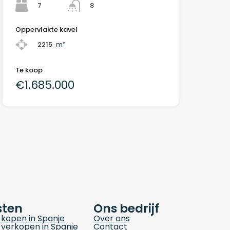
7
8
Oppervlakte kavel
2215
m²
Te koop
€1.685.000
sten
Ons bedrijf
kopen in Spanje
Over ons
verkopen in Spanje
Contact