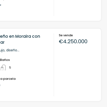
²
Se vende
iseño en Moraira con
€4.250.000
mar
ujo, diseño…
Baños
5
la parcela
²