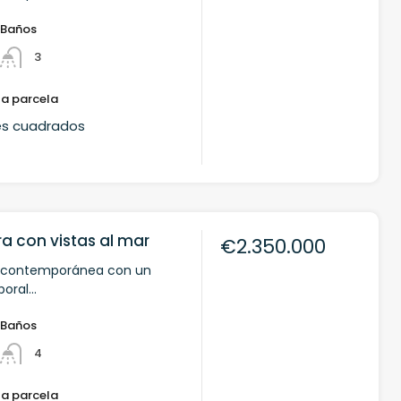
Baños
3
la parcela
es cuadrados
ira con vistas al mar
€2.350.000
a contemporánea con un
ral...
Baños
4
la parcela