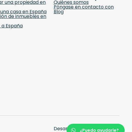
r una propiedad en
Quiénes somos
Póngase en contacto con
 una casa en España
Blog
ión de inmuebles en
 a España
Desarrollo web:
Selva Digital
¿Puedo ayudarle?