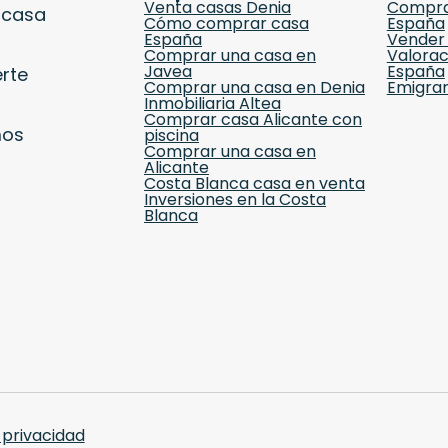
Venta casas Denia
Compra
 casa
Cómo comprar casa
España
España
Vender
Comprar una casa en
Valorac
Javea
España
erte
Comprar una casa en Denia
Emigrar
Inmobiliaria Altea
Comprar casa Alicante con
mos
piscina
Comprar una casa en
Alicante
Costa Blanca casa en venta
Inversiones en la Costa
Blanca
 privacidad