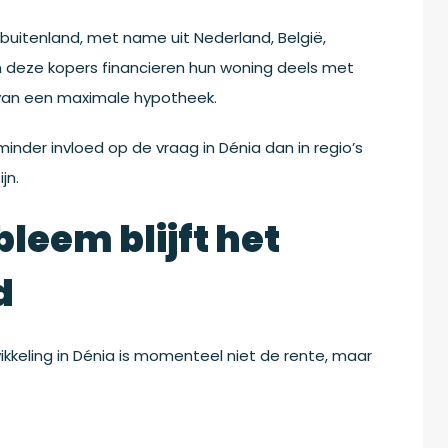
 buitenland, met name uit Nederland, België,
van deze kopers financieren hun woning deels met
 van een maximale hypotheek.
der invloed op de vraag in Dénia dan in regio’s
jn.
leem blijft het
d
wikkeling in Dénia is momenteel niet de rente, maar