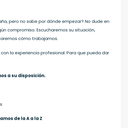
aña, pero no sabe por dónde empezar? No dude en
gún compromiso. Escucharemos su situación,
icaremos cómo trabajamos.
con la experiencia profesional. Para que pueda dar
s a su disposición.
es
mos de la A a la Z