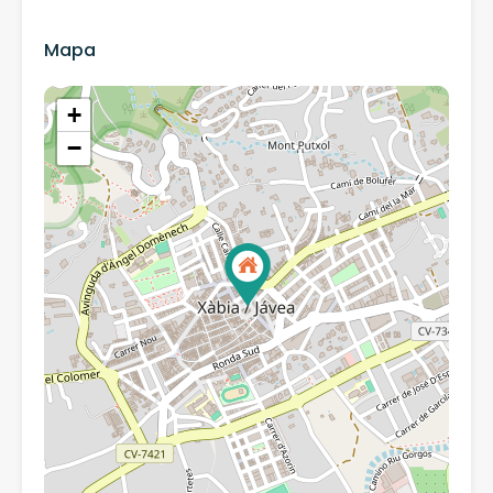
Mapa
+
−