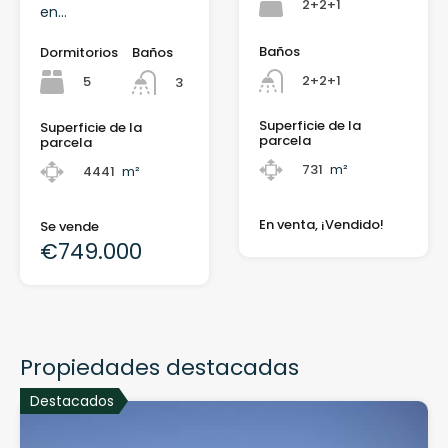
2+2+1
en...
Baños
Dormitorios
Baños
2+2+1
5
3
Superficie de la
Superficie de la
parcela
parcela
731
m²
4441
m²
En venta, ¡Vendido!
Se vende
€749.000
Propiedades destacadas
Destacados