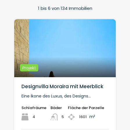
1
bis
6
von
134
Immobilien
Projekt
Designvilla Moraira mit Meerblick
Eine Ikone des Luxus, des Designs…
Schlafräume
Bäder
Fläche der Parzelle
m²
4
1601
5