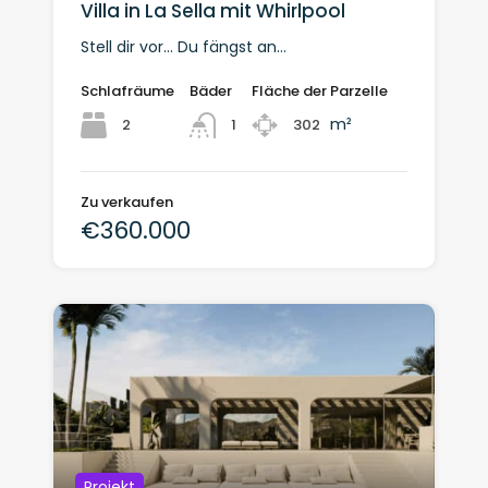
Villa in La Sella mit Whirlpool
Stell dir vor… Du fängst an…
Schlafräume
Bäder
Fläche der Parzelle
m²
2
302
1
Zu verkaufen
€360.000
Projekt