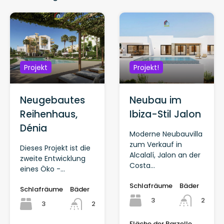
Projekt
Projekt!
Neugebautes
Neubau im
Reihenhaus,
Ibiza-Stil Jalon
Dénia
Moderne Neubauvilla
zum Verkauf in
Dieses Projekt ist die
Alcalalí, Jalon an der
zweite Entwicklung
Costa...
eines Öko -...
Schlafräume
Bäder
Schlafräume
Bäder
3
2
3
2
Fläche der Parzelle