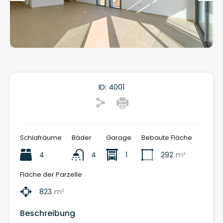
Vorheriger
Nächs
ID:
4001
Schlafräume
Bäder
Garage
Bebaute Fläche
4
4
1
292
m²
Fläche der Parzelle
823
m²
Beschreibung